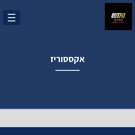
אקססוריז