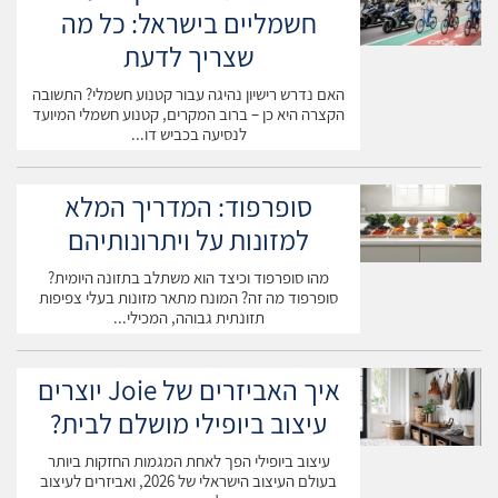
האקססוריז של 2025 מתמקדים בפריטים מודגשים שהופכים להיות
חשמליים בישראל: כל מה
מוקד המראה במקום להיות תוספת משנית. כובעי באקט ממשיכים
שצריך לדעת
להיות פופולריים ומציעים גם הגנה מהשמש וגם נגיעה סטייליסטית.
משקפי שמש בגדלים מוגזמים עם מסגרות גיאומטריות הם החובה
האם נדרש רישיון נהיגה עבור קטנוע חשמלי? התשובה
השנה, במיוחד עם עדשות צבעוניות או מראה.
הקצרה היא כן – ברוב המקרים, קטנוע חשמלי המיועד
לנסיעה בכביש דו...
תכשיטים כבדים ופיסוליים תופסים מקום מרכזי – טבעות מרובות על
כמה אצבעות, צמידים בשכבות וענקי אמירה. הטרנד החדש הוא שימוש
סופרפוד: המדריך המלא
בצבעים בתכשיטים – פנינים בגוון ירוק ירקן או עגילים עם אבנים
למזונות על ויתרונותיהם
צבעוניות. תיקים מטאליים והולוגראפיים מעניקים נגיעה עתידנית
למראה, בעוד שתיקי ביד עם חרוזים מביאים תחושה אומנותית
מהו סופרפוד וכיצד הוא משתלב בתזונה היומית?
ובוהמיינית.
סופרפוד מה זה? המונח מתאר מזונות בעלי צפיפות
תזונתית גבוהה, המכילי...
איך מוצאים את המידה הנכונה
בקניות אונליין?
איך האביזרים של Joie יוצרים
עיצוב ביופילי מושלם לבית?
אחד האתגרים הגדולים בקניות בגדים אונליין הוא מציאת המידה
המדויקת. כלל הזהב הוא תמיד לבדוק את טבלת המידות של המותג
עיצוב ביופילי הפך לאחת המגמות החזקות ביותר
בעולם העיצוב הישראלי של 2026, ואביזרים לעיצוב
הספציפי ולא להסתמך על המידה הרגילה שלכם. מותגים שונים עם