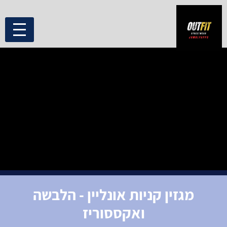
מגזין קניות אונליין - הלבשה
ואקססוריז