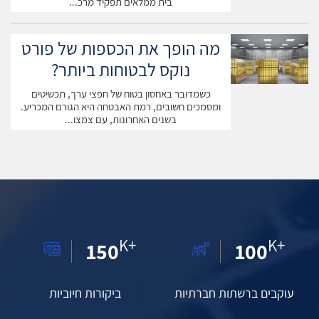
בית ממלאים תפקיד מרכ...
גזרות שונות, ובמיוחד במותגים אסיאתיים שמגיעים דרך פלטפורמות
כמו שיין או עליאקספרס.
מה הופך את הכספות של פורט
מדדו את עצמכם בקפידה לפני כל הזמנה – חזה, מותניים, ירכיים ואורך
נוקס לבטוחות ביותר?
שרוול. רבים מהאתרים מציעים היום גם מדריכי מידות אינטראקטיביים
או אפילו טכנולוגיית מציאות רבודה שמאפשרת "לנסות" בגדים
כשמדובר באחסון בטוח של חפצי ערך, תכשיטים
וירטואלית. קיטו תמיד את המידות שלכם ברשימה נפרדת כדי שלא
ומסמכים חשובים, רמת האבטחה היא הגורם המכריע.
בשנים האחרונות, עם צמצו...
תצטרכו למדוד בכל פעם מחדש.
K+
K+
150
100
עוקבים ברשתות חברתיות
ביקורות חיוביות